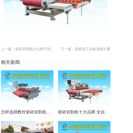
上一篇：瓷砖切割机什么牌子好,瓷砖切割机哪个牌子好
下一篇：瓷砖加工设备选购方案
相关新闻
怎样选择数控瓷砖切割机厂家
瓷砖切割机十大品牌,全自动瓷砖切割机十强企业