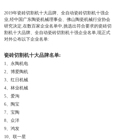
2019年瓷砖切割机十大品牌、全自动瓷砖切割机十强企
业,经中国广东陶瓷机械理事会、佛山陶瓷机械行业协会
研究决定,在数百家企业名单中,挑选出符合要求的瓷砖切
割机十大品牌、全自动瓷砖切割机十强企业名单,现正式
对外公布以下企业名单:
瓷砖切割机十大品牌名单:
1、永陶机电
2、博爱陶机
3、红日机械
4、林业机械
5、爱淘
6、陶宝
7、宝陶
8、众洋
9、鸿发
10、联一星