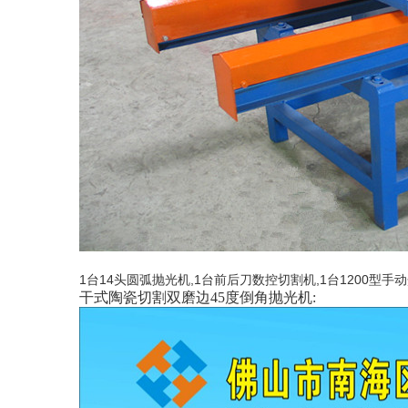
1台14头圆弧抛光机,1台前后刀数控切割机,1台1200型手
干式陶瓷切割双磨边45度倒角抛光机: