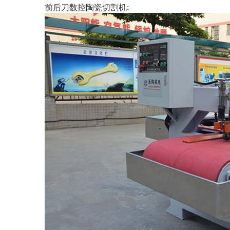
前后刀数控陶瓷切割机: