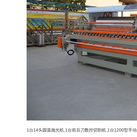
1台14头圆弧抛光机,1台前后刀数控切割机,1台1200型手