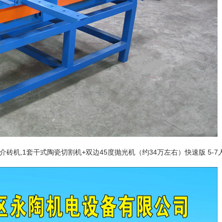
动介砖机,1套干式陶瓷切割机+双边45度抛光机（约34万左右）快速版 5-7