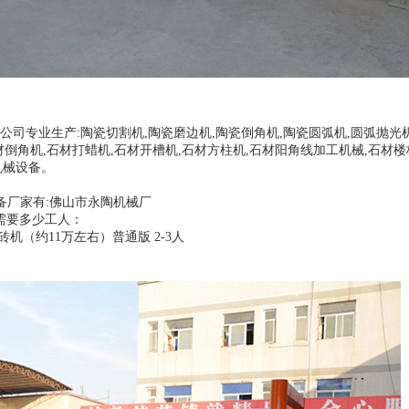
司专业生产:陶瓷切割机,陶瓷磨边机,陶瓷倒角机,陶瓷圆弧机,圆弧抛光机
材倒角机,石材打蜡机,石材开槽机,石材方柱机,石材阳角线加工机械,石材楼
机械设备。
备厂家有:佛山市永陶机械厂
需要多少工人：
介砖机（约11万左右）普通版 2-3人