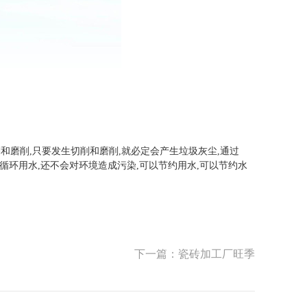
和磨削,只要发生切削和磨削,就必定会产生垃圾灰尘,通
过
来循环用水,还不会对环境造成污染
,可以节约用水,可以节约水
下一篇：瓷砖加工厂旺季