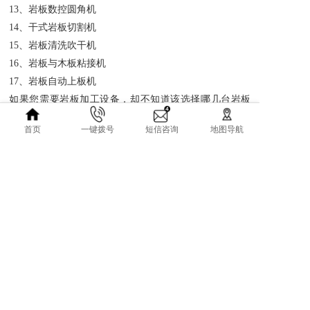
13、
岩板数控圆角机
14、
干式岩板切割机
15、
岩板清洗吹干机
16、
岩板与木板粘接机
17、
岩板自动上板机
如果您需要岩板加工设备，却不知道该选择哪几台岩板
加工设备，您可以随时与我们联系，我们会第一时间告
诉您具体需要几台机械，需要多少钱购买设备，还会告
首页
一键拨号
短信咨询
地图导航
诉您买哪个品牌的岩板、什么规格适合做什么岩板产品
使用，包括岩板配套的胶水、五金架、岩板刀片的选
择、岩板电磁炉的选择、怎么打木架包装、岩板加工费
的收取等一系列的服务，您只需与永陶机电合作，这一
切的一切资源，我的就是您的，选择永陶岩板加工设
备，让您做岩板加工少走弯路，因为这些弯路我们早就
已经走过了，与我们合作
=
复制一整套的岩板加工厂模式
接单赚钱，就是这么简单。
=
上一篇：专业解析水刀切割机价格及其优势
下一篇：岩板加工厂需要购买哪些岩板加工设备