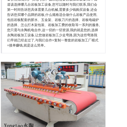
石英石加工设备
道该选择哪几台岩板加工设备,您可以随时与我们联系,我们会
第一时间告诉您具体需要几台机械,需要多少钱购买设备,还会
告诉您买哪个品牌的岩板,什么规格适合做什么岩板产品使用,
包括岩板配套的胶水、五金架、岩板刀片的选择、岩板电磁炉
的选择、怎么打木架包装、岩板加工费的收取等一系列的服务,
关于永陶
您只需与永陶机电合作,这一切的一切资源,我的就是您的,选择
永陶岩板加工设备,让您做岩板加工少走弯路,因为这些弯路我
们早就已经走过了,与我们合作=复制一整套的岩板加工厂模式
=接单赚钱,就是这么简单。
产品资讯
联系永陶