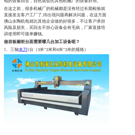
电的设备回去，自然就会比其他机械厂的设备好用。
在这之前，很多机械厂的机械都是没有经过长期检验就
直接发去客户工厂了
,
待出现问题再解决问题，在这方面
佛山永陶机电就比其他企业做的好很多，不让客户承担
风险及损失，买回去不担心设备会有毛病，厂家直接培
训使用即可接单赚钱。
做岩板橱柜台面需要哪几台加工设备呢？
1、
三轴
水刀
1
台（
米
米和
米
米的规格）
3
*2
4
*2