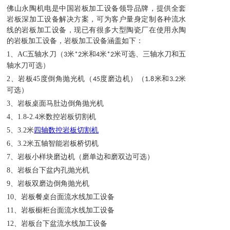
佛山永陶机电是中国岩板加工设备领导品牌，提供全套
岩板深加工设备解决方案，可为客户量身定制各种流水
线的岩板加工设备，现已有很多大型陶瓷厂在使用永陶
的岩板加工设备，岩板加工设备涵盖如下：
1、
AC
五轴水刀（
米
米和
米
米可选、三轴水刀和五
3
*2
4
*2
轴水刀可选）
2、
岩板
45
度倒角抛光机（
度磨边机）（
米和
米
45
1.8
3.2
可选）
3、
岩板桌面马肚边倒角抛光机
4、
1.8-2.4
米数控岩板切割机
5、
3.2
米
四轴数控岩板切割机
6、
3.2
米五轴智能岩板桥切机
7、
岩板小样块磨边机（磨单边和磨双边可选）
8、
岩板台下盆内孔抛光机
9、
岩板双磨边倒角抛光机
10、
岩板餐桌台面流水线加工设备
11、
岩板橱柜台面流水线加工设备
12、
岩板台下盆流水线加工设备