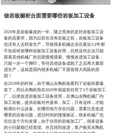
做岩板橱柜台面需要哪些岩板加工设备
2020
年是岩板爆发的一年，随之而来的是对岩板加工设
备的高要求，因为以前在没有岩板之前，岩板加工设备
也没有人去研发生产，导致很多机械企业在最近
年都
1-2
不知道研发哪种岩板加工设备好用，自然这些企业只能
跟着其他机械厂的后面慢慢摸索、慢慢改进加工设备，
只能一步一个脚印，等待其他设备成熟了之后再大量跟
进生产，这就是国内很多机械厂不愿冒很大风险的原
因！
在
2019
年的时候，由于佛山永陶机电看到了岩板快要爆
发了，所以永陶机电在
年就提前自营了
个岩板加工
2019
1
厂，以便改进岩板加工设备使用，在佛山永陶机械厂内
加工岩板，提供岩板对外接单、加工，只有这样，才能
检测出什么设备、在哪些地方存在问题，需要注意改进
哪里的设备问题，进过时间的慢慢验证，很多机械厂也
在往这个方向发展，由于自营的岩板加工厂，很多设备
的小问题都已经发现、并且得到改进，客户购买永陶机