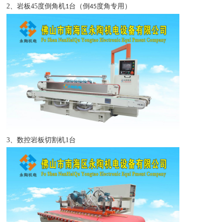
2、
岩板
45
度倒角机
台（倒
度角专用）
1
45
3、
数控岩板切割机
1
台