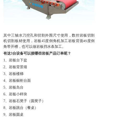
其中三轴水刀挖孔和切割外围尺寸使用，数控岩板切割
机切割板材使用，岩板
45
度倒角机加工岩板背面
度倒
45
角带开槽，也可以做岩板挡水条加工。
有这
3
台设备可以接哪些岩板产品订单呢？
1、
岩板台下盆
2、
岩板背景墙
3、
岩板楼梯
4、
岩板橱柜台面
5、
岩板岛台
6、
岩板小样块
7、
岩板石凳子（圆凳子）
8、
岩板跳台（餐桌）
9、
岩板圆桌