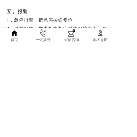
五， 报警：
1，急停报警，把急停按钮复位
2，过载报警，把电柜中相应过载保护器上蓝色
按钮复位
首页
一键拨号
短信咨询
地图导航
3，限位报警，升的太高或降的太低碰到后面行
程保护开关，往相反方向
下降或上升即可，或者调节行程开关
4，缺相报警，检查主电源或缺相保护开关
六， 抛光出来的线条有部分抛不到
：
检查靠尺是不是弯曲，压轮有没有压好，抛光
轮没有修好