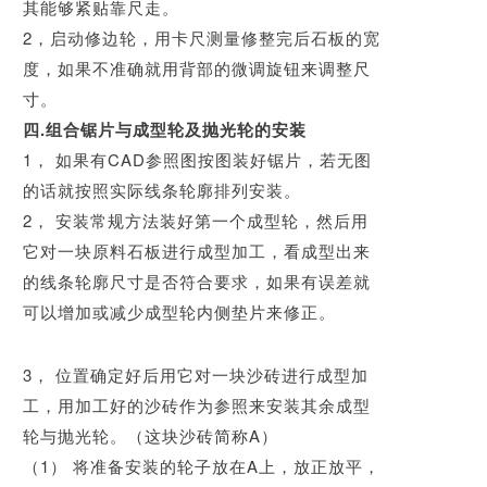
其能够紧贴靠尺走。
2，启动修边轮，用卡尺测量修整完后石板的宽
度，如果不准确就用背部的微调旋钮来调整尺
寸。
四.组合锯片与成型轮及抛光轮的安装
1， 如果有CAD参照图按图装好锯片，若无图
的话就按照实际线条轮廓排列安装。
2， 安装常规方法装好第一个成型轮，然后用
它对一块原料石板进行成型加工，看成型
出来
的线条轮廓尺寸是否符合要求，如果有误差就
可以增加或减少成型轮内侧垫片来修正。
石材研
习社（stone5A）
3， 位置确定好后用它对一块沙砖进行成型加
工，用加工好的沙砖作为参照来安装其余
成型
轮与抛光轮。（这块沙砖简称A）
（1） 将准备安装的轮子放在A上，放正放平，