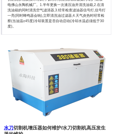
石英石加工设备
电佛山永陶机械厂。1.半年更换一次液压油并清洗油箱,2.在清
洗油箱的同时清洗空气滤清器,3.经常检查滤油器信号灯,信号灯
一亮(同时蜂鸣器会响),立即清洗油过滤器,4.天气炎热时经常检
察(当油温≥45度)冷却装置是否自动启动(冷却水温必须低于30
度)。
关于永陶
产品资讯
联系永陶
水刀
切割机增压器如何维护/水刀切割机高压发生