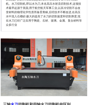
石英石加工设备
机。水刀切割机,即以水为刀,本名高压水射流切割技术,这项技
术最早起源于美国,用于航空航天军事工业,以其冷切割不会改
变材料的物理化学性质而备受青睐,后经技术不断改进,在高压
水中混入石榴砂,极大的提高了水刀的切割速度和切割厚度,现
在水刀已经广泛应用于陶瓷、石材、玻璃、金属、复合材料等
关于永陶
众多行业
产品资讯
联系永陶
三轴
水刀
切割机和四轴水刀切割机的区别