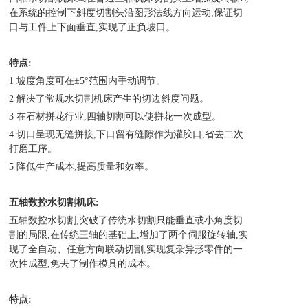
在系统的控制下斜度切割头沿图形法线方向运动,保证切
口与工件上下面垂直,实
现了正负坡口。
特点:
1 坡度角度可在±5°范围内手动调节。
2 解决了常规水切割机床产生的切边斜度问题。
3 在石材拼花行业,四轴切割可以使拼花一次成型。
4 切口呈现无缝拼接,下口留有缝隙作为灌胶口,省去二次
打磨工序。
5 降低生产成本,提高质量和效率。
五轴数控水切割机床:
五轴数控水切割,突破了传统水切割只能垂直或小角度切
割的局限,在传统三轴的基础上,增加了两个伺服旋转轴,实
现了全自动、任意方向
联动切割,实现复杂异形零件的一
次性成型,免去了制作模具的成本。
特点: