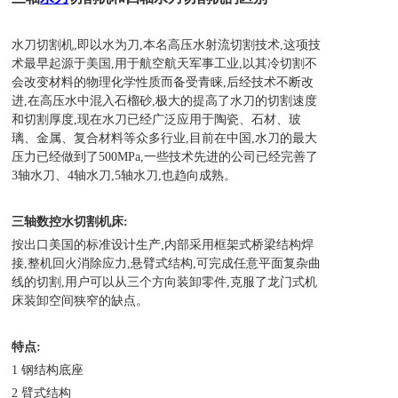
水刀切割机,即以水为刀,本名高压水射流切割技术,这项技
术最早起源于美国,用于航空航天军事工业,以其冷切割不
会改变材料的物理化学
性质而备受青睐,后经技术不断改
进,在高压水中混入石榴砂,极大的提高了水刀的切割速度
和切割厚度,现在水刀已经广泛应用于陶瓷、石
材、玻
璃、金属、复合材料等众多行业,目前在中国,水刀的最大
压力已经做到了500MPa,一些技术先进的公司已经完善了
3轴水刀、4轴水刀
,5轴水刀,也趋向成熟。
三轴数控水切割机床:
按出口美国的标准设计生产,内部采用框架式桥梁结构焊
接,整机回火消除应力,悬臂式结构,可完成任意平面复杂曲
线的切割,用户可以从三
个方向装卸零件,克服了龙门式机
床装卸空间狭窄的缺点。
特点:
1 钢结构底座
2 臂式结构